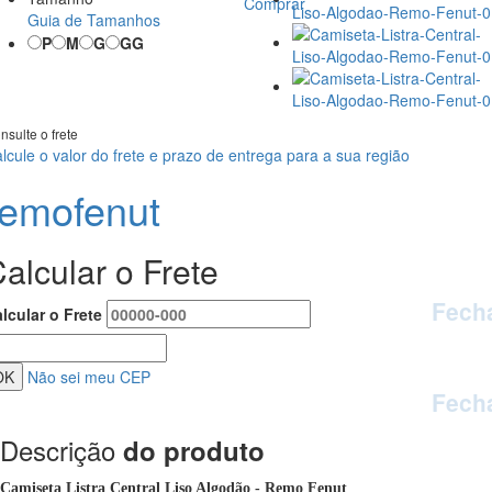
Comprar
Guia de Tamanhos
P
M
G
GG
nsulte o frete
lcule o valor do frete e prazo de entrega para a sua região
remofenut
alcular o Frete
Fech
lcular o Frete
Não sei meu CEP
Fech
Descrição
do produto
Camiseta Listra Central Liso Algodão - Remo Fenut