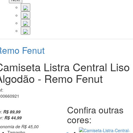
Remo Fenut
Camiseta Listra Central Liso
Algodão - Remo Fenut
f:
000660921
Confira outras
e:
R$ 89,99
cores:
r:
R$ 44,99
conomia de
R$ 45,00
Tamanho