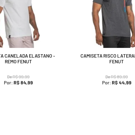
A CANELADA ELASTANO -
CAMISETA RISCO LATERA
REMO FENUT
FENUT
De
R$ 99,99
De
R$ 89,99
Por:
R$ 84,99
Por:
R$ 44,99