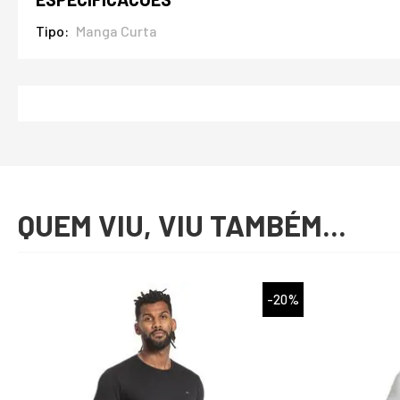
Tipo
Manga Curta
QUEM VIU, VIU TAMBÉM...
%
-20%