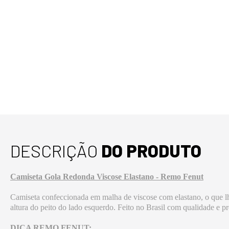
DESCRIÇÃO
DO PRODUTO
Camiseta Gola Redonda Viscose Elastano - Remo Fenut
Camiseta confeccionada em malha de viscose com elastano, o que lh
altura do peito do lado esquerdo. Feito no Brasil com qualidade e 
DICA REMO FENUT: