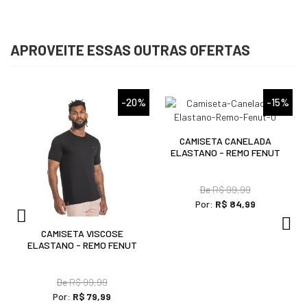
APROVEITE ESSAS OUTRAS OFERTAS
%
-20%
-15%
CAMISETA CANELADA
ELASTANO - REMO FENUT
De
R$ 99,99
Por:
R$ 84,99
CAMISETA VISCOSE
ELASTANO - REMO FENUT
De
R$ 99,99
Por:
R$ 79,99