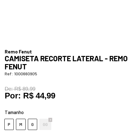
Remo Fenut
CAMISETA RECORTE LATERAL - REMO
FENUT
Ref:
1000660905
De:
R$ 89,99
Por:
R$ 44,99
Tamanho
P
M
G
GG