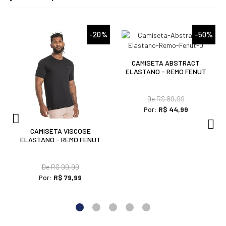
%
-20%
-50%
CAMISETA ABSTRACT
ELASTANO - REMO FENUT
De
R$ 89,99
Por:
R$ 44,99
CAMISETA VISCOSE
ELASTANO - REMO FENUT
De
R$ 99,99
Por:
R$ 79,99