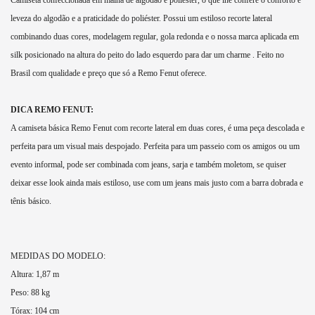
Camiseta confeccionada em malha de algodão e poliéster, o que lhe confere o conforto e
leveza do algodão e a praticidade do poliéster. Possui um estiloso recorte lateral
combinando duas cores, modelagem regular, gola redonda e o nossa marca aplicada em
silk posicionado na altura do peito do lado esquerdo para dar um charme . Feito no
Brasil com qualidade e preço que só a Remo Fenut oferece.
DICA REMO FENUT:
A camiseta básica Remo Fenut com recorte lateral em duas cores, é uma peça descolada e
perfeita para um visual mais despojado. Perfeita para um passeio com os amigos ou um
evento informal, pode ser combinada com jeans, sarja e também moletom, se quiser
deixar esse look ainda mais estiloso, use com um jeans mais justo com a barra dobrada e
tênis básico.
MEDIDAS DO MODELO:
Altura: 1,87 m
Peso: 88 kg
Tórax: 104 cm