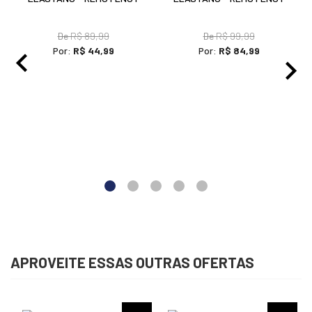
De
R$ 89,99
De
R$ 99,99
Por:
R$ 44,99
Por:
R$ 84,99
APROVEITE ESSAS OUTRAS OFERTAS
%
-15%
-15%
CAMISETA CANELADA
CAMISETA CANELADA
ELASTANO - REMO FENUT
ELASTANO - REMO FENUT