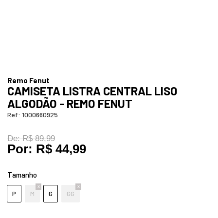
Remo Fenut
CAMISETA LISTRA CENTRAL LISO
ALGODÃO - REMO FENUT
Ref:
1000660925
De:
R$ 89,99
Por:
R$ 44,99
Tamanho
P
M
G
GG