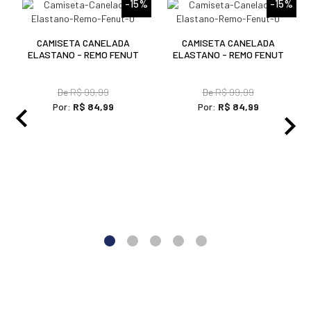
De
R$ 99,99
De
R$ 99,99
Por:
R$ 84,99
Por:
R$ 84,99
A Remo Fenut, mais uma vez, inova na sua coleção
produzindo peças com maior diversidade em cores e
modelos. Há 36 anos a marca se inspira nas tendências
europeias e inova em seus modelos tornando-se exclusivos.
A maioria de seus produtos são fabricados no Brasil, com