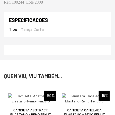
Ref. 100244_Lote 2308
ESPECIFICACOES
Tipo
Manga Curta
QUEM VIU, VIU TAMBÉM...
%
-50%
-15%
CAMISETA ABSTRACT
CAMISETA CANELADA
ELASTANO - REMO FENUT
ELASTANO - REMO FENUT