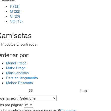
P (32)
M (22)
G (26)
GG (13)
Camisetas
6
Produtos Encontrados
rdenar por:
Menor Preço
Maior Preço
Mais vendidos
Data de lançamento
Melhor Desconto
36
1 ms
rodutos encontrados:
Resultado da Pesquisa por:
em
denar por:
ens por página:
odutos selecionados para comparar:
0
Comparar