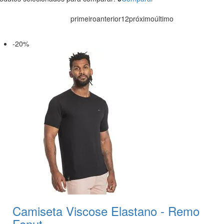
primeiro
anterior
1
2
próximo
último
-20%
Camiseta Viscose Elastano - Remo
Fenut