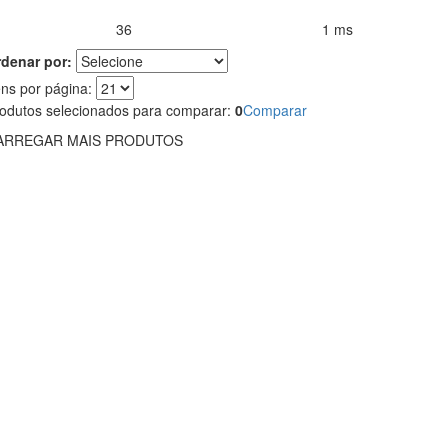
36
1 ms
rodutos encontrados:
Resultado da Pesquisa por:
em
denar por:
ens por página:
odutos selecionados para comparar:
0
Comparar
ARREGAR MAIS PRODUTOS