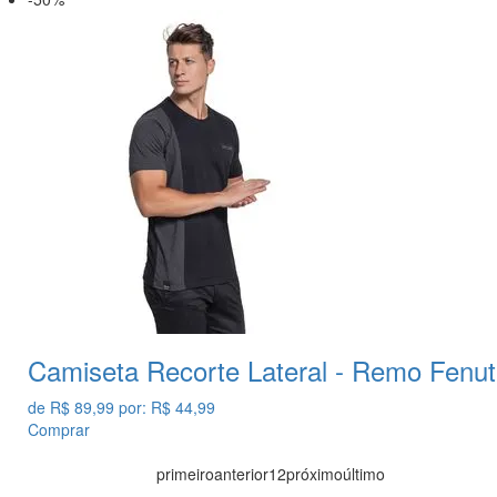
Camiseta Recorte Lateral - Remo Fenut
de
R$ 89,99
por:
R$ 44,99
Comprar
primeiro
anterior
1
2
próximo
último