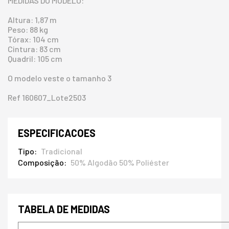
MEDIDAS DO MODELO:
Altura: 1,87 m
Peso: 88 kg
Tórax: 104 cm
Cintura: 83 cm
Quadril: 105 cm
O modelo veste o tamanho 3
Ref 160607_Lote2503
ESPECIFICACOES
Tipo
Tradicional
Composição
50% Algodão 50% Poliéster
TABELA DE MEDIDAS