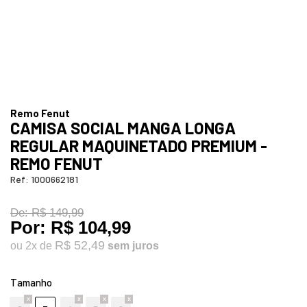
Remo Fenut
CAMISA SOCIAL MANGA LONGA
REGULAR MAQUINETADO PREMIUM -
REMO FENUT
Ref:
1000662181
De:
R$ 149,99
Por:
R$ 104,99
R$ 52,49
ou
2
x
de
Tamanho