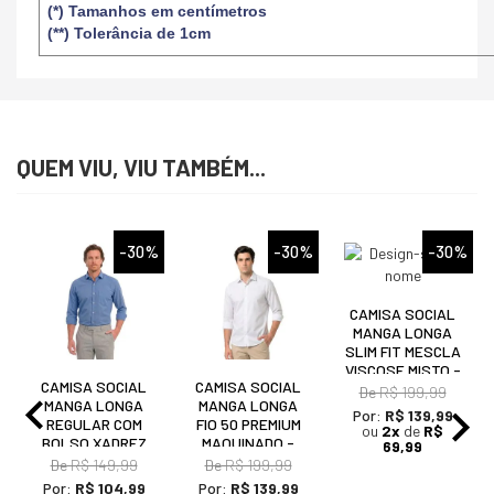
(*) Tamanhos em centímetros
(**) Tolerância de 1cm
QUEM VIU, VIU TAMBÉM...
%
-30%
-30%
-30%
CAMISA SOCIAL
MANGA LONGA
SLIM FIT MESCLA
VISCOSE MISTO -
CAMISA SOCIAL
CAMISA SOCIAL
REMO FENUT
De
R$ 199,99
MANGA LONGA
MANGA LONGA
Por:
R$ 139,99
REGULAR COM
FIO 50 PREMIUM
ou
2x
de
R$
BOLSO XADREZ
MAQUINADO -
69,99
MISTO - REMO
REMO FENUT
De
R$ 149,99
De
R$ 199,99
FENUT
Por:
R$ 104,99
Por:
R$ 139,99