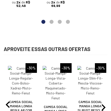
ou
2x
de
R$
ou
2x
de
R$
52,49
69,99
APROVEITE ESSAS OUTRAS OFERTAS
%
-30%
-30%
-30%
CAMISA SOCIAL
CAMISA SOCIAL
MANGA LONGA
MANGA LONGA
CAMISA SOCIAL
REGULAR COM
SLIM FIT MESCLA
MANGA LONGA