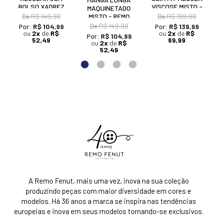
BOLSO XADREZ
VISCOSE MISTO -
MAQUINETADO
MISTO - REMO
REMO FENUT
De
R$ 149,99
MISTO - REMO
De
R$ 199,99
FENUT
FENUT
De
R$ 149,99
Por:
R$ 104,99
Por:
R$ 139,99
ou
2x
de
R$
ou
2x
de
R$
Por:
R$ 104,99
52,49
69,99
ou
2x
de
R$
52,49
A Remo Fenut, mais uma vez, inova na sua coleção
produzindo peças com maior diversidade em cores e
modelos. Há 36 anos a marca se inspira nas tendências
europeias e inova em seus modelos tornando-se exclusivos.