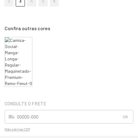
2
3
4
5
6
Não sei meu CEP