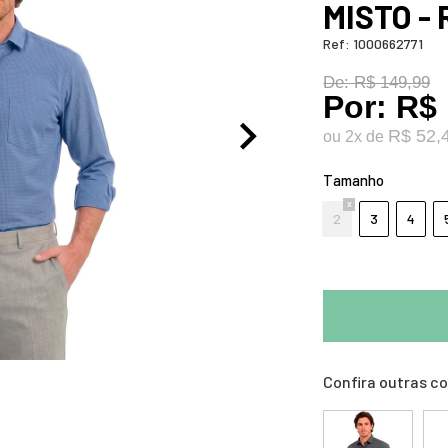
MISTO -
Ref:
1000662771
De:
R$ 149,99
Por:
R$ 
R$ 52,
ou
2
x
de
Tamanho
2
3
4