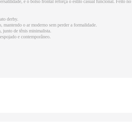
satilidade, e o bolso frontal reforça o estilo casual funcional. Feito 
ato derby.
ro, mantendo o ar moderno sem perder a formalidade.
, junto de tênis minimalista.
 despojado e contemporâneo.