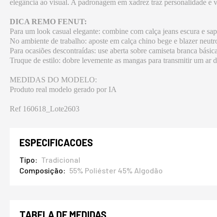
elegância ao visual. A padronagem em xadrez traz personalidade e ver
DICA REMO FENUT:
Para um look casual elegante: combine com calça jeans escura e sap
No ambiente de trabalho: aposte em calça chino bege e blazer neut
Para ocasiões descontraídas: use aberta sobre camiseta branca básica
Truque de estilo: dobre levemente as mangas para transmitir um ar
MEDIDAS DO MODELO:
Produto real modelo gerado por IA
Ref 160618_Lote2603
ESPECIFICACOES
Tipo
Tradicional
Composição
55% Poliéster 45% Algodão
TABELA DE MEDIDAS