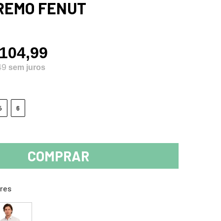
 REMO FENUT
104,99
49
5
6
COMPRAR