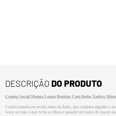
DESCRIÇÃO
DO PRODUTO
Camisa Social Manga Longa Regular Com Bolso Xadrez Misto
Confeccionada em tecido misto da Índia, que combina algodão e polié
vezes no tear, o que fecha as fibras e garante um toque de maciez 