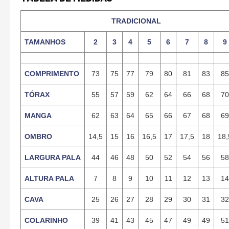
TRADICIONAL
TAMANHOS
2
3
4
5
6
7
8
9
COMPRIMENTO
73
75
77
79
80
81
83
85
TÓRAX
55
57
59
62
64
66
68
70
MANGA
62
63
64
65
66
67
68
69
OMBRO
14,5
15
16
16,5
17
17,5
18
18,
LARGURA PALA
44
46
48
50
52
54
56
58
ALTURA PALA
7
8
9
10
11
12
13
14
CAVA
25
26
27
28
29
30
31
32
COLARINHO
39
41
43
45
47
49
49
51