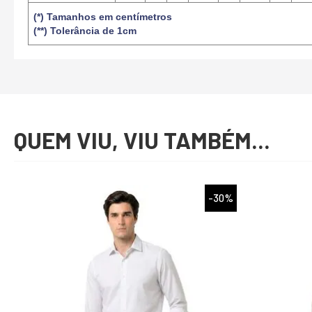
(*) Tamanhos em centímetros
(**) Tolerância de 1cm
QUEM VIU, VIU TAMBÉM...
%
-30%