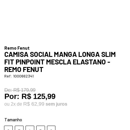
Remo Fenut
CAMISA SOCIAL MANGA LONGA SLIM
FIT PINPOINT MESCLA ELASTANO -
REMO FENUT
Ref:
1000662341
De:
R$ 179,99
Por:
R$ 125,99
R$ 62,99
ou
2
x
de
Tamanho