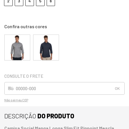
2
3
4
5
6
Não sei meu CEP
DESCRIÇÃO
DO PRODUTO
Camisa Social Manga Longa Slim Fit Pinpoint Mescla