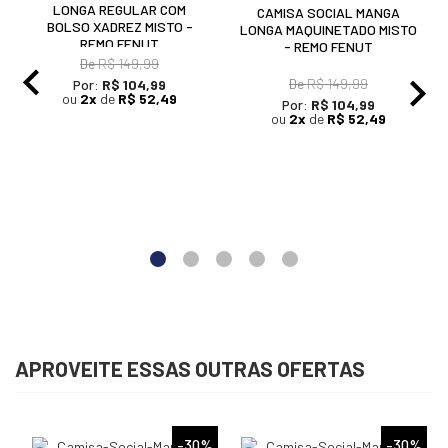
LONGA REGULAR COM
CAMISA SOCIAL MANGA
BOLSO XADREZ MISTO -
LONGA MAQUINETADO MISTO
REMO FENUT
- REMO FENUT
De
R$ 149,99
De
R$ 149,99
Por:
R$ 104,99
ou
2x
de
R$ 52,49
Por:
R$ 104,99
ou
2x
de
R$ 52,49
APROVEITE ESSAS OUTRAS OFERTAS
%
-30%
-30%