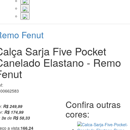
Remo Fenut
Calça Sarja Five Pocket
Canelado Elastano - Remo
Fenut
f:
000662583
Confira outras
e:
R$ 249,99
cores:
r:
R$ 174,99
u
3
x
de
R$ 58,33
eço a vista:
166,24