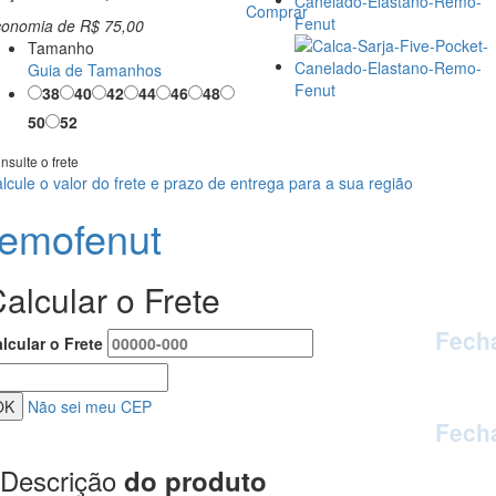
Comprar
conomia de
R$ 75,00
Tamanho
Guia de Tamanhos
38
40
42
44
46
48
50
52
nsulte o frete
lcule o valor do frete e prazo de entrega para a sua região
remofenut
alcular o Frete
Fech
lcular o Frete
Não sei meu CEP
Fech
Descrição
do produto