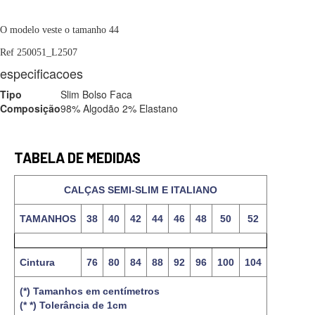
O modelo veste o tamanho 44
Ref 250051_L2507
especificacoes
Tipo
Slim Bolso Faca
Composição
98% Algodão 2% Elastano
TABELA DE MEDIDAS
CALÇAS SEMI-SLIM E ITALIANO
TAMANHOS
38
40
42
44
46
48
50
52
Cintura
76
80
84
88
92
96
100
104
(*) Tamanhos em centímetros
(* *) Tolerância de 1cm