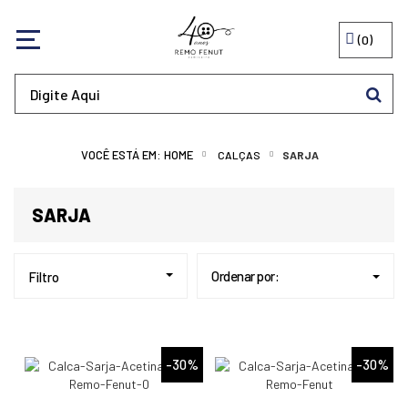
0
CALÇAS
SARJA
SARJA
Ordenar por:
Filtro
-30%
-30%