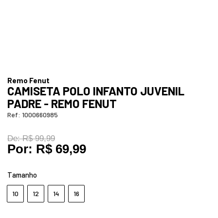
Remo Fenut
CAMISETA POLO INFANTO JUVENIL
PADRE - REMO FENUT
Ref:
1000660985
De:
R$ 99,99
Por:
R$ 69,99
Tamanho
10
12
14
16