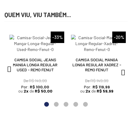
QUEM VIU, VIU TAMBÉM...
%
-33%
-20%
CAMISA SOCIAL JEANS
CAMISA SOCIAL MANGA
MANGA LONGA REGULAR
LONGA REGULAR XADREZ -
USED - REMO FENUT
REMO FENUT
De
R$ 149,99
De
R$ 149,99
Por:
R$ 100,00
Por:
R$ 119,99
ou
2x
de
R$ 50,00
ou
2x
de
R$ 59,99