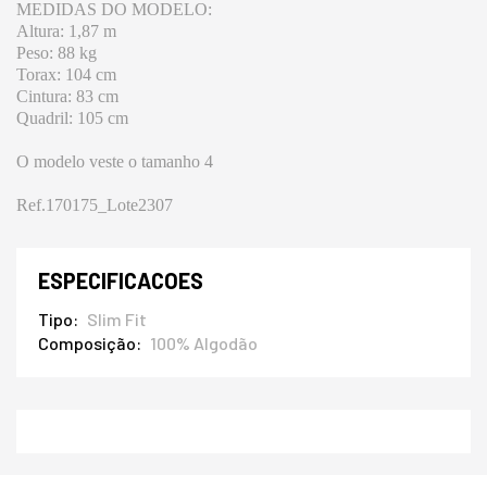
MEDIDAS DO MODELO:
Altura: 1,87 m
Peso: 88 kg
Torax: 104 cm
Cintura: 83 cm
Quadril: 105 cm
O modelo veste o tamanho 4
Ref.170175_Lote2307
ESPECIFICACOES
Tipo
Slim Fit
Composição
100% Algodão