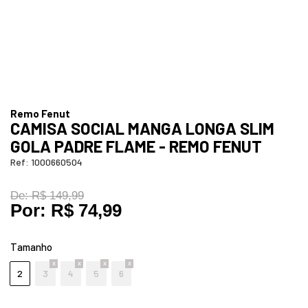
Remo Fenut
CAMISA SOCIAL MANGA LONGA SLIM
GOLA PADRE FLAME - REMO FENUT
Ref:
1000660504
De:
R$ 149,99
Por:
R$ 74,99
Tamanho
2
3
4
5
6