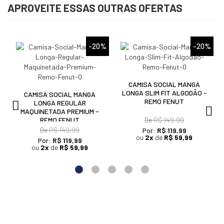
APROVEITE ESSAS OUTRAS OFERTAS
%
-20%
-20%
CAMISA SOCIAL MANGA
LONGA SLIM FIT ALGODÃO -
CAMISA SOCIAL MANGA
REMO FENUT
LONGA REGULAR
MAQUINETADA PREMIUM -
REMO FENUT
De
R$ 149,99
De
R$ 149,99
Por:
R$ 119,99
ou
2x
de
R$ 59,99
Por:
R$ 119,99
ou
2x
de
R$ 59,99