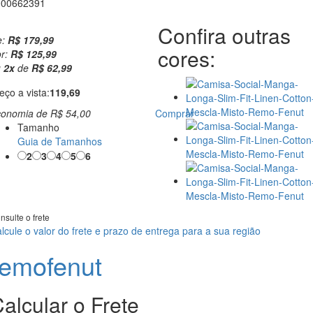
000662391
Confira outras
e:
R$ 179,99
cores:
r:
R$ 125,99
u
2
x
de
R$ 62,99
eço a vista:
119,69
conomia de
R$ 54,00
Comprar
Tamanho
Guia de Tamanhos
2
3
4
5
6
nsulte o frete
lcule o valor do frete e prazo de entrega para a sua região
remofenut
alcular o Frete