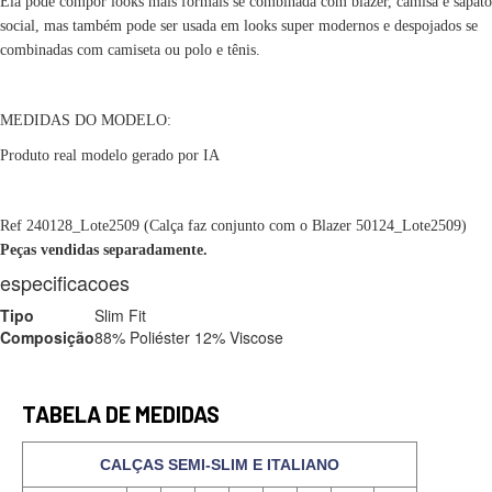
Ela pode compor looks mais formais se combinada com blazer, camisa e sapato
social, mas também pode ser usada em looks super modernos e despojados se
combinadas com camiseta ou polo e tênis.
MEDIDAS DO MODELO:
Produto real modelo gerado por IA
Ref 240128_Lote2509 (Calça faz conjunto com o Blazer 50124_Lote2509)
Peças vendidas separadamente.
especificacoes
Tipo
Slim Fit
Composição
88% Poliéster 12% Viscose
TABELA DE MEDIDAS
CALÇAS SEMI-SLIM E ITALIANO