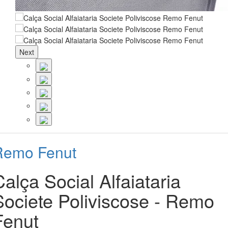
Next
Remo Fenut
Calça Social Alfaiataria
Societe Poliviscose - Remo
Fenut