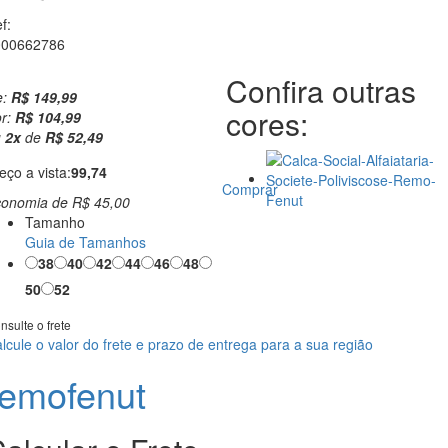
f:
000662786
Confira outras
e:
R$ 149,99
cores:
r:
R$ 104,99
u
2
x
de
R$ 52,49
eço a vista:
99,74
Comprar
conomia de
R$ 45,00
Tamanho
Guia de Tamanhos
38
40
42
44
46
48
50
52
nsulte o frete
lcule o valor do frete e prazo de entrega para a sua região
remofenut