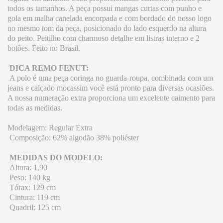
todos os tamanhos. A peça possui mangas curtas com punho e
gola em malha canelada encorpada e com bordado do nosso logo
no mesmo tom da peça, posicionado do lado esquerdo na altura
do peito. Peitilho com charmoso detalhe em listras interno e 2
botões. Feito no Brasil.
DICA REMO FENUT:
A polo é uma peça coringa no guarda-roupa, combinada com um
jeans e calçado mocassim você está pronto para diversas ocasiões.
A nossa numeração extra proporciona um excelente caimento para
todas as medidas.
Modelagem: Regular Extra
Composição: 62% algodão 38% poliéster
MEDIDAS DO MODELO:
Altura: 1,90
Peso: 140 kg
Tórax: 129 cm
Cintura: 119 cm
Quadril: 125 cm