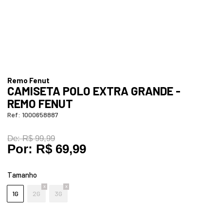
Remo Fenut
CAMISETA POLO EXTRA GRANDE -
REMO FENUT
Ref:
1000658887
De:
R$ 99,99
Por:
R$ 69,99
Tamanho
1G
2G
3G