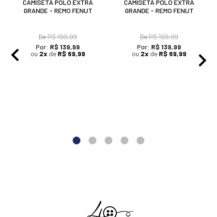
A Remo Fenut, mais uma vez, inova na sua coleção
produzindo peças com maior diversidade em cores e
modelos. Há 36 anos a marca se inspira nas tendências
europeias e inova em seus modelos tornando-se exclusivos.
A maioria de seus produtos são fabricados no Brasil, com
isso, a empresa controla de perto sua qualidade.