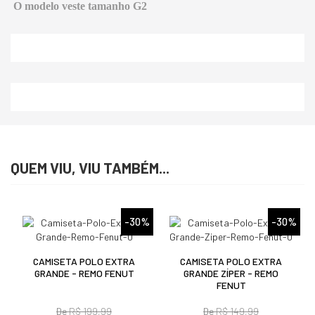
O modelo veste tamanho G2
QUEM VIU, VIU TAMBÉM...
%
-30%
-30%
CAMISETA POLO EXTRA
CAMISETA POLO EXTRA
GRANDE - REMO FENUT
GRANDE ZÍPER - REMO
FENUT
De
R$ 199,99
De
R$ 149,99