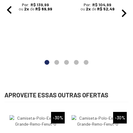
Por:
R$ 139,99
Por:
R$ 104,99
ou
2x
de
R$ 69,99
ou
2x
de
R$ 52,49
APROVEITE ESSAS OUTRAS OFERTAS
%
-30%
-30%
CAMISETA POLO EXTRA
CAMISETA POLO EXTRA
GRANDE - REMO FENUT
GRANDE - REMO FENUT
De
R$ 199,99
De
R$ 199,99
Por:
R$ 139,99
Por:
R$ 139,99
ou
2x
de
R$ 69,99
ou
2x
de
R$ 69,99