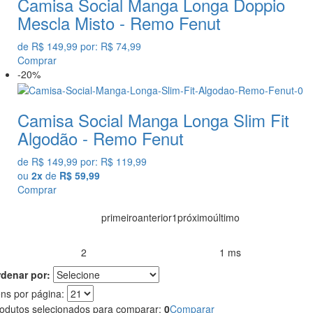
Camisa Social Manga Longa Doppio
Mescla Misto - Remo Fenut
de
R$ 149,99
por:
R$ 74,99
Comprar
-20%
Camisa Social Manga Longa Slim Fit
Algodão - Remo Fenut
de
R$ 149,99
por:
R$ 119,99
ou
2x
de
R$ 59,99
Comprar
primeiro
anterior
1
próximo
último
2
1 ms
rodutos encontrados:
Resultado da Pesquisa por:
em
denar por:
ens por página:
odutos selecionados para comparar:
0
Comparar