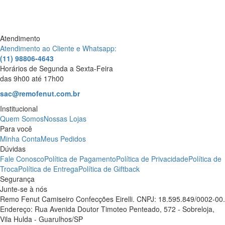
Atendimento
Atendimento ao Cliente e Whatsapp:
(11) 98806-4643
Horários de Segunda a Sexta-Feira
das 9h00 até 17h00
sac@remofenut.com.br
Institucional
Quem Somos
Nossas Lojas
Para você
Minha Conta
Meus Pedidos
Dúvidas
Fale Conosco
Política de Pagamento
Política de Privacidade
Política de
Troca
Política de Entrega
Política de Giftback
Segurança
Junte-se à nós
Remo Fenut Camiseiro Confecções Eirelli. CNPJ: 18.595.849/0002-00.
Endereço: Rua Avenida Doutor Timoteo Penteado, 572 - Sobreloja,
Vila Hulda - Guarulhos/SP