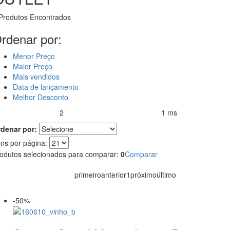
Produtos Encontrados
rdenar por:
Menor Preço
Maior Preço
Mais vendidos
Data de lançamento
Melhor Desconto
2
1 ms
rodutos encontrados:
Resultado da Pesquisa por:
em
denar por:
ens por página:
odutos selecionados para comparar:
0
Comparar
primeiro
anterior
1
próximo
último
-50%